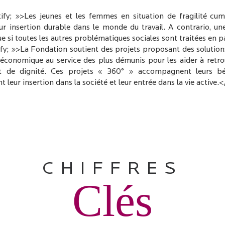
stify; »>Les jeunes et les femmes en situation de fragilité c
r insertion durable dans le monde du travail. A contrario, une
ue si toutes les autres problématiques sociales sont traitées en p
tify; »>La Fondation soutient des projets proposant des solutions
il économique au service des plus démunis pour les aider à ret
et de dignité. Ces projets « 360° » accompagnent leurs béné
 leur insertion dans la société et leur entrée dans la vie active.
CHIFFRES
Clés