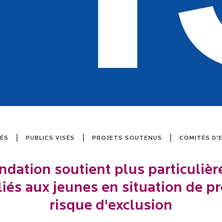
|
|
|
LÉS
PUBLICS VISÉS
PROJETS SOUTENUS
COMITÉS D'
ndation soutient plus particuliè
liés aux jeunes en situation de pr
risque d'exclusion