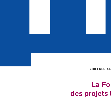
CHIFFRES-C
La Fo
des projets 