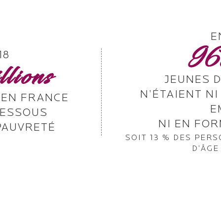
E
9
18
llions
JEUNES D
N’ÉTAIENT NI
 EN FRANCE
E
DESSOUS
NI EN FOR
 PAUVRETÉ
SOIT 13 % DES PER
D’ÂGE