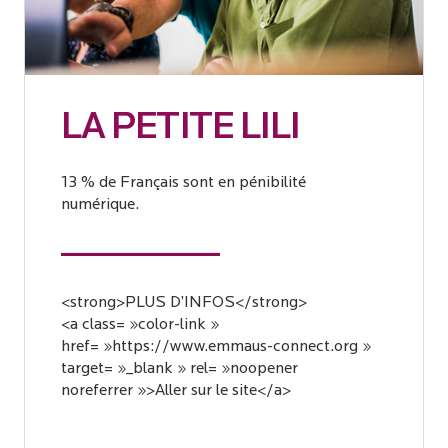
LA PETITE LILI
13 % de Français sont en pénibilité
numérique.
<strong>PLUS D’INFOS</strong>
<a class= »color-link »
href= »https://www.emmaus-connect.org »
target= »_blank » rel= »noopener
noreferrer »>Aller sur le site</a>