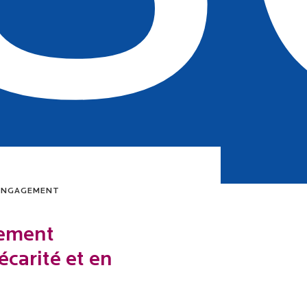
ENGAGEMENT
rement
écarité et en