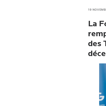
19 NOVEMB
La F
remp
des 
déce