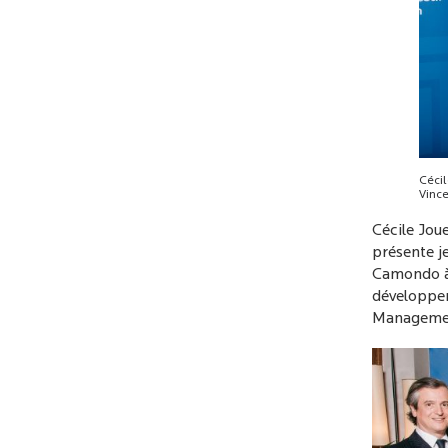
Cécil
Vince
Cécile Jo
présente j
Camondo à 
développem
Management