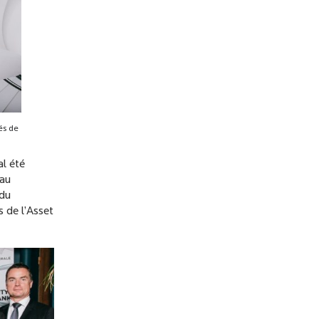
és de
al
été
 au
 du
 de l’Asset