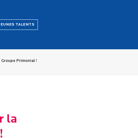
JEUNES TALENTS
n Groupe Primonial !
 la
!