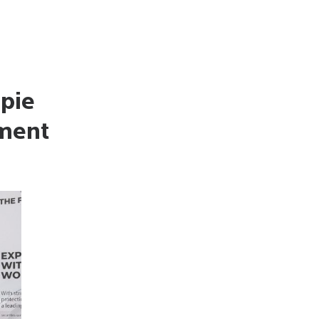
opie
ement